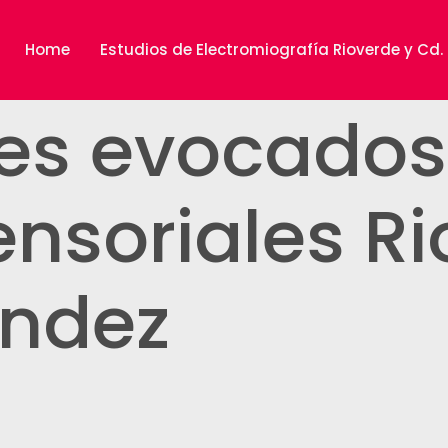
Home
Estudios de Electromiografía Rioverde y Cd
les evocados
nsoriales Ri
ández