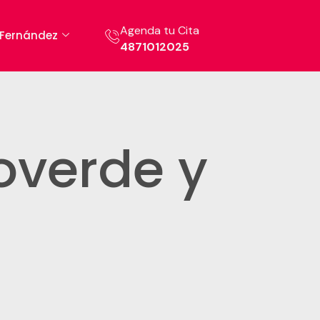
Agenda tu Cita
. Fernández
4871012025
overde y