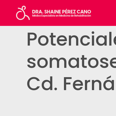
Potencia
somatose
Cd. Fern