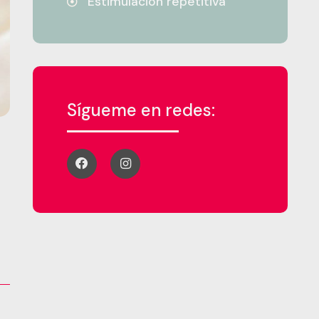
Estimulación repetitiva
Sígueme en redes: